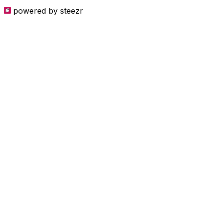
Zaprášené foto portfolio 📸
powered by
steezr