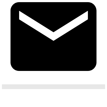
Pokecejme u kafe ☕️
Můj pracovní playlist #1 🎻
Fotky, videa a život 🎨